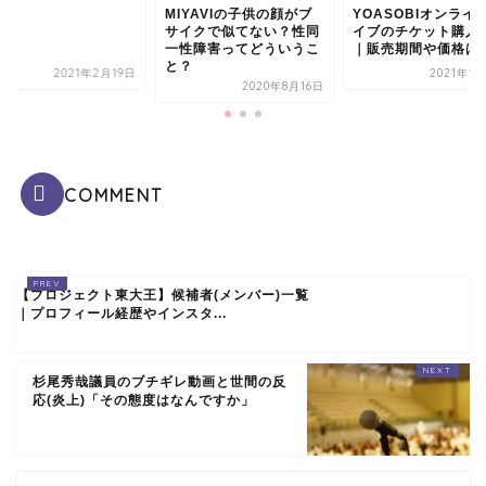
MIYAVIの子供の顔がブ
YOASOBIオンライ
サイクで似てない？性同
イブのチケット購入
一性障害ってどういうこ
｜販売期間や価格は
と？
2021年2月19日
2021年1
2020年8月16日
COMMENT
【プロジェクト東大王】候補者(メンバー)一覧
｜プロフィール経歴やインスタ...
杉尾秀哉議員のブチギレ動画と世間の反
応(炎上)「その態度はなんですか」