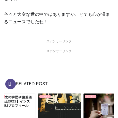
色々と大変な世の中ではありますが、とても心が温ま
るニュースでしたね！
スポンサーリンク
スポンサーリンク
RELATED POST
村秀太の学歴や偏差値
タメ
エンタメ
エンタメ
頭脳王2021】インス
wikiプロフィール
！