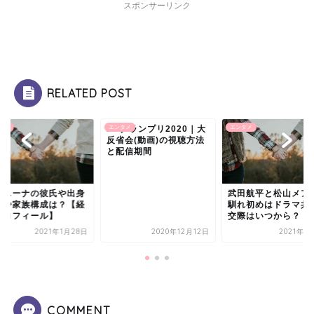
スポンサーリンク
RELATED POST
タメ
M1グランプリ2020｜大
エンタメ
エンタメ
反省会(動画)の視聴方法
と配信期間
藤ニーナの彼氏や出身
武田航平と松山メア
校や家族構成は？【経
馴れ初めはドラマ共
プロフィール】
交際はいつから？
2021年1月28日
2020年12月12日
2021年1
COMMENT