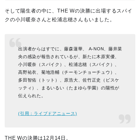
そして陽生者の中に、THE Wの決勝に出場するスパイ
クの小川暖奈さんと松浦志穂さんもいました。
出演者からはすでに、藤森蓮華、 A-NON、藤井菜
央の感染が報告されているが、新たに木原実優、
小川暖奈（スパイク）、松浦志穂（スパイク）、
高野祐衣、菊地浩輔（チーモンチョーチュウ）、
多田智佑（トット）、原浩大、佐竹正史（ビスケ
ッティ）、まるいるい（たまゆら学園）の陽性が
伝えられた。
(引用：ライブドアニュース)
THE Wの決勝は12月14日。