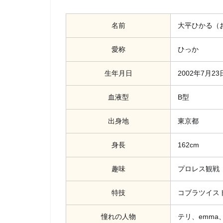
名前
大平ひかる（
愛称
ひっか
生年月日
2002年7月23
血液型
B型
出身地
東京都
身長
162cm
趣味
プロレス観戦
特技
コブラツイス
憧れの人物
テリ、emma