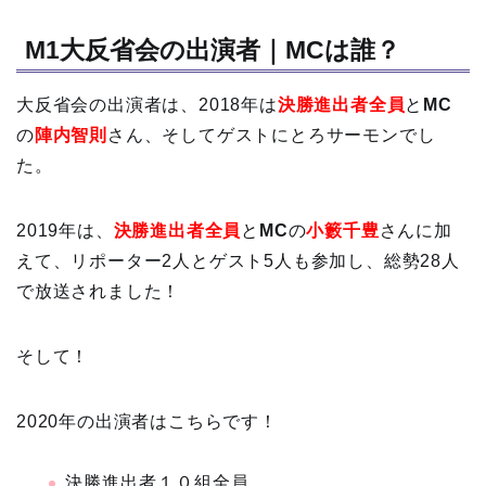
M1大反省会の出演者｜MCは誰？
大反省会の出演者は、2018年は
決勝進出者全員
と
MC
の
陣内智則
さん、そしてゲストにとろサーモンでし
た。
2019年は、
決勝進出者全員
と
MC
の
小籔千豊
さんに加
えて、リポーター2人とゲスト5人も参加し、総勢28人
で放送されました！
そして！
2020年の出演者はこちらです！
決勝進出者１０組全員