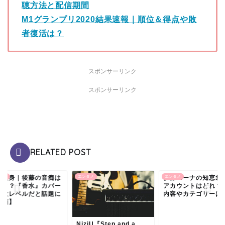
聴方法と配信期間
M1グランプリ2020結果速報｜順位＆得点や敗
者復活は？
スポンサーリンク
スポンサーリンク
RELATED POST
千頭身｜後藤の音痴は
タメ
エンタメ
伊藤ニーナの知恵袋I
エンタメ
ざと？『香水』カバー
アカウントはどれ？
事故レベルだと話題に
内容やカテゴリーは
動画】
NiziU『Step and a