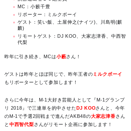
MC：小籔千豊
リポーター：ミルクボーイ
ゲスト：笑い飯、土屋伸之(ナイツ)、川島明(麒
麟)
リモートゲスト：DJ KOO、大家志津香、中西智
代梨
昨年に引き続き、MCは
小藪
さん！
ゲストは昨年とほぼ同じで、昨年王者の
ミルクボーイ
もリポーターとして参加します！
さらに今年は、M-1大好き芸能人として『M-1グランプ
リ 2018』で三連単を的中させた
DJ KOO
さんと、今年
のM-1で予選2回戦まで進んだAKB48の
大家志津香
さん
と
中西智代梨
さんがリモート企画に参加します！