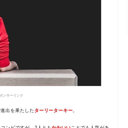
ポンサーリンク
りで進出を果たした
ターリーターキー
。
いコンビですが、2人とも
かわいい
ことでも人気があ