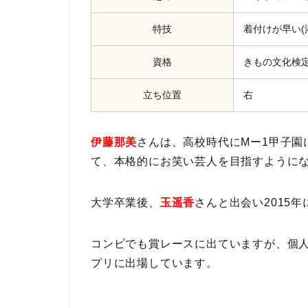
特技
着付けが早い(
資格
きもの文化検
立ち位置
右
伊藤那美
さんは、高校時代にMー1甲子園
て、本格的にお笑い芸人を目指すように
大学卒業後、
玉遥香
さんと出会い2015年
コンビでも賞レースに出ていますが、個
プリに出場しています。