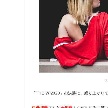
ス
「THE W 2020」の決勝に、繰り上が
伊藤那美
さんと
玉遥香
さんからなるお笑