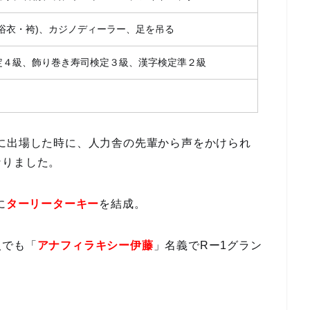
浴衣・袴)、カジノディーラー、足を吊る
定４級、飾り巻き寿司検定３級、漢字検定準２級
に出場した時に、人力舎の先輩から声をかけられ
なりました。
に
ターリーターキー
を結成。
人でも「
アナフィラキシー伊藤
」名義でRー1グラン