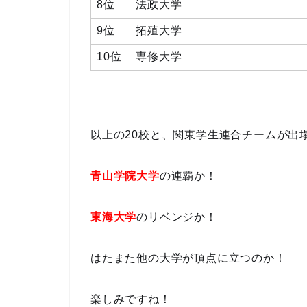
8位
法政大学
9位
拓殖大学
10位
専修大学
以上の20校と、関東学生連合チームが出
青山学院大学
の連覇か！
東海大学
のリベンジか！
はたまた他の大学が頂点に立つのか！
楽しみですね！